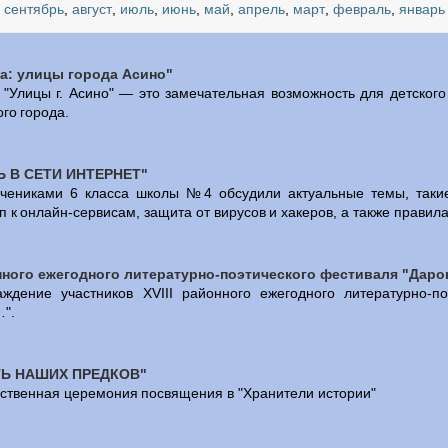
,
сентябрь
,
август
,
июль
,
июнь
,
май
,
апрель
,
март
,
февраль
,
январь
ь
,
июль
,
июнь
,
май
,
апрель
,
март
,
февраль
,
январь
ва: улицы города Асино"
,
сентябрь
,
август
,
июль
,
июнь
,
май
,
апрель
,
март
,
февраль
,
январь
 "Улицы г. Асино" — это замечательная возможность для детского
го города.
,
сентябрь
,
август
,
июль
,
июнь
,
май
,
апрель
,
март
,
февраль
,
январь
,
сентябрь
,
август
,
июль
,
июнь
,
май
,
апрель
,
март
,
февраль
,
январь
,
сентябрь
,
август
,
июль
,
июнь
,
май
,
апрель
,
март
,
февраль
,
январь
 В СЕТИ ИНТЕРНЕТ"
учениками 6 класса школы №4 обсудили актуальные темы, таки
,
сентябрь
,
август
,
июль
,
июнь
,
май
,
апрель
,
март
,
февраль
,
январь
 к онлайн-сервисам, защита от вирусов и хакеров, а также правила
,
сентябрь
,
август
,
июль
,
июнь
,
май
,
апрель
,
март
,
февраль
,
январь
,
сентябрь
,
август
,
июль
,
июнь
,
май
,
апрель
,
март
,
февраль
онного ежегодного литературно-поэтического фестиваля "Дар
,
сентябрь
,
август
,
июнь
,
май
,
апрель
,
март
,
февраль
,
январь
аждение участников XVIII районного ежегодного литературно-п
,
сентябрь
,
июль
,
июнь
,
май
,
апрель
,
март
,
февраль
,
январь
".
,
сентябрь
,
август
,
июль
,
июнь
,
май
,
апрель
,
март
,
февраль
,
январь
,
сентябрь
,
август
,
июль
,
июнь
,
май
,
апрель
,
март
,
февраль
,
январь
Ь НАШИХ ПРЕДКОВ"
,
сентябрь
,
август
,
июль
,
июнь
,
май
,
апрель
ственная церемония посвящения в "Хранители истории"