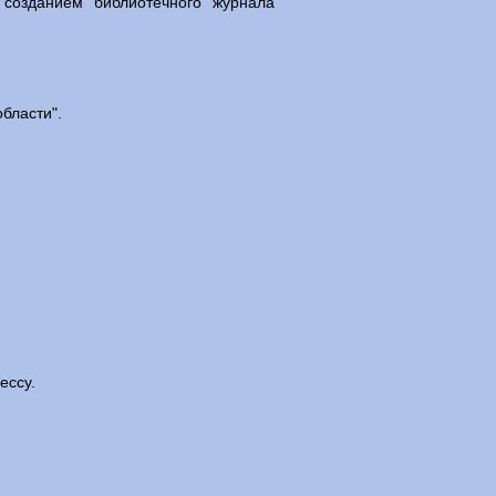
 созданием библиотечного журнала
бласти".
ессу.