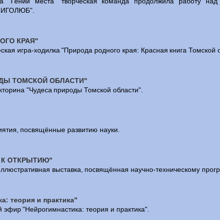
а "Гений места" творческая команда продолжила работу над
НИГОЛЮБ".
ОГО КРАЯ"
ская игра-ходилка "Природа родного края: Красная книга Томской о
ОДЫ ТОМСКОЙ ОБЛАСТИ"
кторина "Чудеса природы Томской области".
ятия, посвящённые развитию науки.
 К ОТКРЫТИЮ"
ллюстративная выставка, посвящённая научно-техническому прогр
а: теория и практика"
 эфир "Нейрогимнастика: теория и практика".