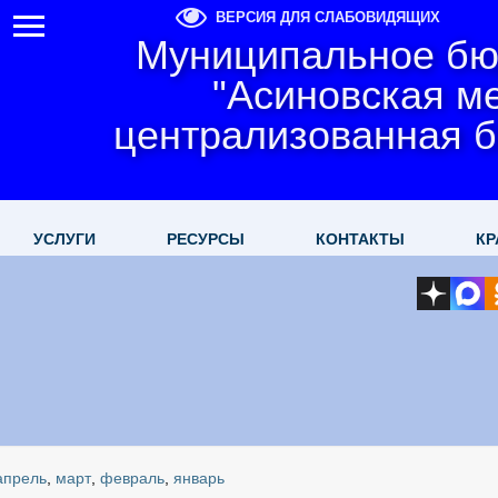
ВЕРСИЯ ДЛЯ СЛАБОВИДЯЩИХ
Муниципальное бю
"Асиновская м
централизованная б
УСЛУГИ
РЕСУРСЫ
КОНТАКТЫ
КР
апрель
,
март
,
февраль
,
январь