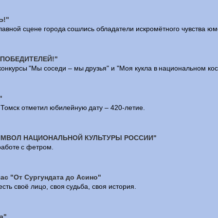
Ь!"
главной сцене города сошлись обладатели искромётного чувства юмо
ПОБЕДИТЕЛЕЙ!"
онкурсы "Мы соседи – мы друзья" и "Моя кукла в национальном ко
"
д Томск отметил юбилейную дату – 420-летие.
ИМВОЛ НАЦИОНАЛЬНОЙ КУЛЬТУРЫ РОССИИ"
работе с фетром.
ас "От Сургундата до Асино"
есть своё лицо, своя судьба, своя история.
а"