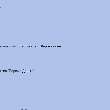
.
оэтический фестиваль «Дарованные
виз "Первые Деньги".