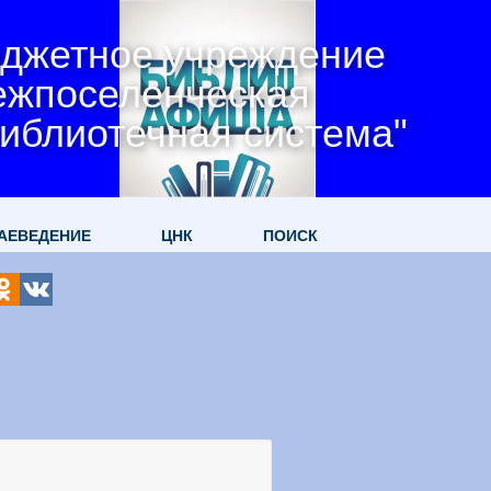
джетное учреждение
ежпоселенческая
иблиотечная система"
АЕВЕДЕНИЕ
ЦНК
ПОИСК