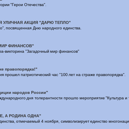
ории "Герои Отечества".
 УЛИЧНАЯ АКЦИЯ "ДАРЮ ТЕПЛО"
о", посвященная Дню народного единства.
МИР ФИНАНСОВ"
ра-викторина "Загадочный мир финансов"
аже правопорядка!"
ия прошел патриотический час "100 лет на страже правопорядка".
диции народов России"
дународного дня толерантности прошло мероприятие "Культура и 
Е, А РОДИНА ОДНА"
динства, отмечаемый 4 ноября, символизирует единство многонаци