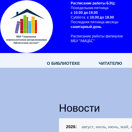
Расписание работы БЭЦ:
Понедельник-пятница
с 10.00 до 19.00
Суббота:
с 10.00 до 18.00
Последняя пятница месяца-
санитарный день
Расписание работы филиалов
МБУ "АМЦБС"
О БИБЛИОТЕКЕ
ЧИТАТЕЛЮ
Новости
2026:
август
,
июль
,
июнь
,
май
,