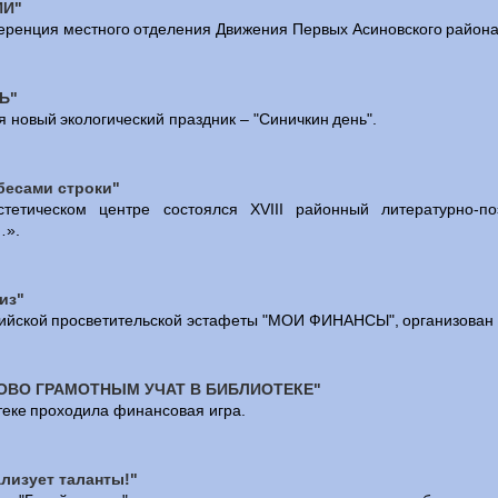
ИИ"
ренция местного отделения Движения Первых Асиновского района
Ь"
я новый экологический праздник – "Синичкин день".
бесами строки"
стетическом центре состоялся XVIII районный литературно-п
…».
из"
ийской просветительской эстафеты "МОИ ФИНАНСЫ", организован к
ОВО ГРАМОТНЫМ УЧАТ В БИБЛИОТЕКЕ"
теке проходила финансовая игра.
лизует таланты!"