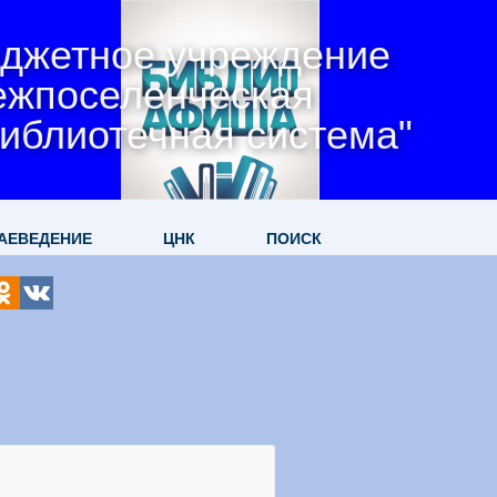
джетное учреждение
ежпоселенческая
иблиотечная система"
АЕВЕДЕНИЕ
ЦНК
ПОИСК