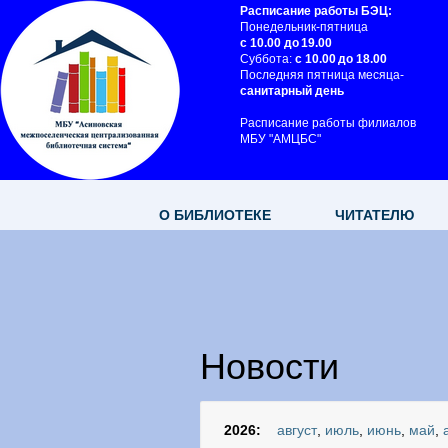
Расписание работы БЭЦ:
Понедельник-пятница
с 10.00 до 19.00
Суббота:
с 10.00 до 18.00
Последняя пятница месяца-
санитарный день
Расписание работы филиалов
МБУ "АМЦБС"
О БИБЛИОТЕКЕ
ЧИТАТЕЛЮ
Новости
2026:
август
,
июль
,
июнь
,
май
,