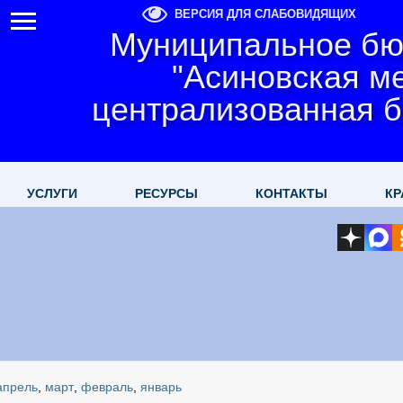
ВЕРСИЯ ДЛЯ СЛАБОВИДЯЩИХ
Муниципальное бю
"Асиновская м
централизованная б
УСЛУГИ
РЕСУРСЫ
КОНТАКТЫ
КР
апрель
,
март
,
февраль
,
январь