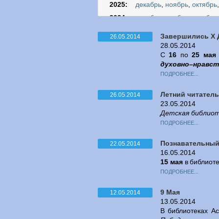
2025:
декабрь
,
ноябрь
,
октябрь
2024:
декабрь
,
ноябрь
,
октябрь
2023:
декабрь
,
ноябрь
,
октябрь
Завершились Х 
26.05.2014
2022:
декабрь
,
ноябрь
,
октябрь
28.05.2014
C
16
по
25 мая
2021:
декабрь
,
ноябрь
,
октябрь
духовно–нравст
2020:
декабрь
,
ноябрь
,
октябрь
ПОДРОБНЕЕ...
2019:
декабрь
,
ноябрь
,
октябрь
Летний читатель
26.05.2014
2018:
декабрь
,
ноябрь
,
октябрь
23.05.2014
2017:
декабрь
,
ноябрь
,
октябрь
Детская библио
2016:
декабрь
,
ноябрь
,
октябрь
ПОДРОБНЕЕ...
2015:
декабрь
,
ноябрь
,
октябрь
Познавательный
22.05.2014
2014:
декабрь
,
ноябрь
,
октябрь
16.05.2014
15 мая
в библиот
2013:
декабрь
,
ноябрь
,
октябрь
ПОДРОБНЕЕ...
2012:
декабрь
,
ноябрь
,
октябрь
2011:
декабрь
,
ноябрь
,
октябрь
9 Мая
12.05.2014
13.05.2014
В библиотеках А