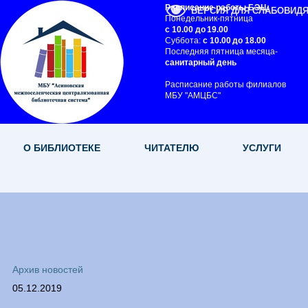
Расписание работы БЭЦ:
ВЕРСИЯ ДЛЯ СЛАБОВИД
Понедельник-пятница
с 10.00 до 19.00
Суббота:
с 10.00 до 18.00
Последняя пятница месяца-
санитарный день
Расписание работы филиалов
МБУ "АМЦБС"
О БИБЛИОТЕКЕ
ЧИТАТЕЛЮ
УСЛУГИ
Архив новостей
05.12.2019