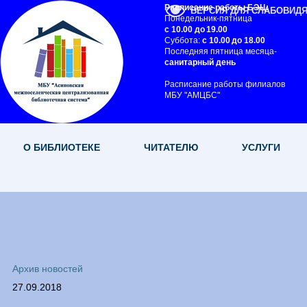
Расписание работы БЭЦ:
ВЕРСИЯ ДЛЯ СЛАБОВИД
Понедельник-пятница
с 10.00 до 19.00
Суббота:
с 10.00 до 18.00
Последняя пятница месяца-
санитарный день
Расписание работы филиалов
МБУ "АМЦБС"
О БИБЛИОТЕКЕ
ЧИТАТЕЛЮ
УСЛУГИ
Архив новостей
27.09.2018