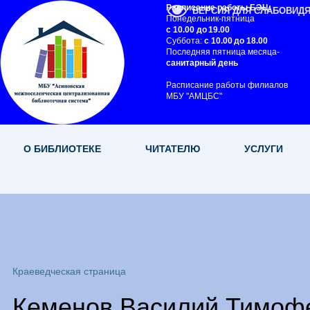
Расписание работы БЭЦ:
ВЕРСИЯ ДЛЯ СЛАБОВИД
Понедельник-пятница
с 10.00 до 19.00
Суббота:
с 10.00 до 18.00
Последняя пятница месяца-
санитарный день
Расписание работы филиалов
МБУ "АМЦБС"
О БИБЛИОТЕКЕ
ЧИТАТЕЛЮ
УСЛУГИ
Краеведческая страница
Кеменов Василий Тимоф