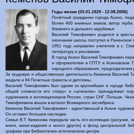
Годы жизни (03.01.1929 - 12.08.2006)
Почётный гражданин города Асино, педа
более 400 книжных знаков, автор герба
ближнего и дальнего зарубежья.
Василий Тимофеевич родился в крестья
окончании школы поступил в Раненское 
1951 году направлен учителем в с. Сем
литературу и рисование.
В город Асино Василий Тимофеевич пере
и оформителем в СПТУ и Асиновском Т
народного образования, председателем
За трудовую и общественную деятельность Кеменов Василий Т
медали и 84 Почетные грамоты и дипломы.
Василий Тимофеевич был одним из крупнейших в городе библ
общей сложности его «перу» и «штихелю» принадлежат поря
художников и коллекционеров России, стран СНГ, Польши, Чехи
Тимофеевича вошли в каталог Всемирного экслибриса.
Кеменов Василий Тимофеевич - единственный в Асине художник-
Он оставил большое наследие.
Семья В.Т. Кеменова передала часть его коллекции (рисунки, 
книги, мини-издания и много другое) в фонд центральной би
графики при Библиотечно-эстетическом центре.