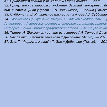
31. Присуждаем звание уже 39 лет // Образ Жизни. — 2006. — 2
32. Причулымские зарисовки: художник Василий Тимофеевич Ке
биб. система" [и др.]; [сост. Т. А. Зольникова]. — Асино [Томская 
33. Субботина, В. Уникальное наследие - в музее / В. Субботин
34.
Творческое Причулымье. Выпуск 1. Увлечен экслибрисом...
Алиферова] ; Асиновская межпоселенческая централизованна
Информационно - библиографический отдел. – Асино [Томская об
35. Титов, И. Шахматы: кое-что из истории / И. Титов // Дисс
36. Час памяти Василия Кеменова // Диссонанс (Асино). — 2016
37. Энс, Т. "Формула жизни" / Т. Энс // Действие (Томск). — 20