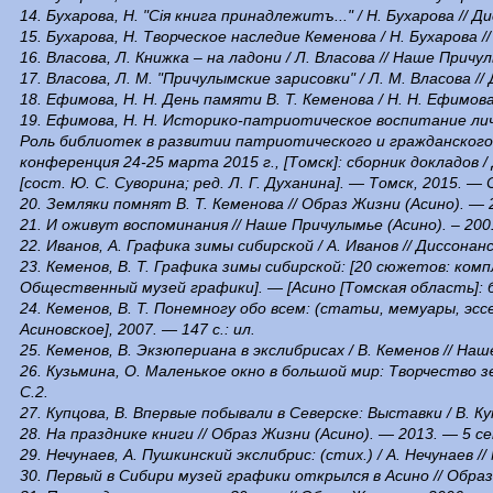
14. Бухарова, Н. "Ciя книга принадлежитъ..." / Н. Бухарова // Д
15. Бухарова, Н. Творческое наследие Кеменова / Н. Бухарова //
16. Власова, Л. Книжка – на ладони / Л. Власова // Наше Причул
17. Власова, Л. М. "Причулымские зарисовки" / Л. М. Власова //
18. Ефимова, Н. Н. День памяти В. Т. Кеменова / Н. Н. Ефимова
19. Ефимова, Н. Н. Историко-патриотическое воспитание лич
Роль библиотек в развитии патриотического и гражданского
конференция 24-25 марта 2015 г., [Томск]: сборник докладов /
[сост. Ю. С. Суворина; ред. Л. Г. Духанина]. — Томск, 2015. — С
20. Земляки помнят В. Т. Кеменова // Образ Жизни (Асино). — 2
21. И оживут воспоминания // Наше Причулымье (Асино). – 2001.
22. Иванов, А. Графика зимы сибирской / А. Иванов // Диссонан
23. Кеменов, В. Т. Графика зимы сибирской: [20 сюжетов: ком
Общественный музей графики]. — [Асино [Томская область]: б. и
24. Кеменов, В. Т. Понемногу обо всем: (статьи, мемуары, эссе
Асиновское], 2007. — 147 с.: ил.
25. Кеменов, В. Экзюпериана в экслибрисах / В. Кеменов // Наше
26. Кузьмина, О. Маленькое окно в большой мир: Творчество з
С.2.
27. Купцова, В. Впервые побывали в Северске: Выставки / В. К
28. На празднике книги // Образ Жизни (Асино). — 2013. — 5 се
29. Нечунаев, А. Пушкинский экслибрис: (стих.) / А. Нечунаев /
30. Первый в Сибири музей графики открылся в Асино // Образ