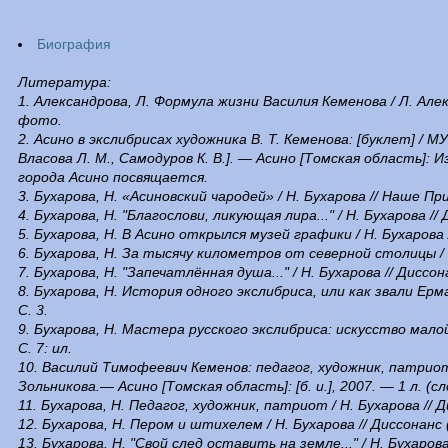
Биография
Литература:
1. Александрова, Л. Формула жизни Василия Кеменова / Л. Алек
фото.
2. Асино в экслибрисах художника В. Т. Кеменова: [буклет] / МУ
Власова Л. М., Самодуров К. В.]. — Асино [Томская область]: И
города Асино посвящается.
3. Бухарова, Н. «Асиновский чародей» / Н. Бухарова // Наше При
4. Бухарова, Н. "Благослови, ликующая лира..." / Н. Бухарова //
5. Бухарова, Н. В Асино открылся музей графики / Н. Бухарова 
6. Бухарова, Н. За тысячу километров от северной столицы / Н.
7. Бухарова, Н. "Запечатлённая душа..." / Н. Бухарова // Диссон
8. Бухарова, Н. История одного экслибриса, или как звали Ерма
С. 3.
9. Бухарова, Н. Мастера русского экслибриса: искусство малой 
С. 7: ил.
10. Василий Тимофеевич Кеменов: педагог, художник, патриот:
Зольникова.— Асино [Томская область]: [б. и.], 2007. — 1 л. (сло
11. Бухарова, Н. Педагог, художник, патриот / Н. Бухарова // Д
12. Бухарова, Н. Пером и штихелем / Н. Бухарова // Диссонанс 
13. Бухарова, Н. "Свой след оставить на земле..." / Н. Бухаров