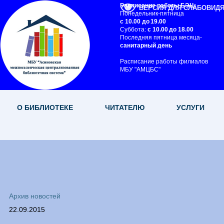
Расписание работы БЭЦ:
ВЕРСИЯ ДЛЯ СЛАБОВИД
Понедельник-пятница
с 10.00 до 19.00
Суббота:
с 10.00 до 18.00
Последняя пятница месяца-
санитарный день
Расписание работы филиалов
МБУ "АМЦБС"
О БИБЛИОТЕКЕ
ЧИТАТЕЛЮ
УСЛУГИ
Архив новостей
22.09.2015