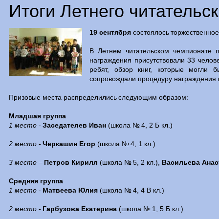
Итоги Летнего читательс
19 сентября
состоялось торжественно
В Летнем читательском чемпионате 
награждения присутствовали 33 челове
ребят, обзор книг, которые могли б
сопровождали процедуру награждения 
Призовые места распределились следующим образом:
Младшая группа
1 место
-
Заседателев Иван
(школа № 4, 2 Б кл.)
2 место
-
Черкашин Егор
(школа № 4, 1 кл.)
3 место
–
Петров Кирилл
(школа № 5, 2 кл.),
Васильева Анас
Средняя группа
1 место
-
Матвеева Юлия
(школа № 4, 4 В кл.)
2 место
-
Гарбузова Екатерина
(школа № 1, 5 Б кл.)