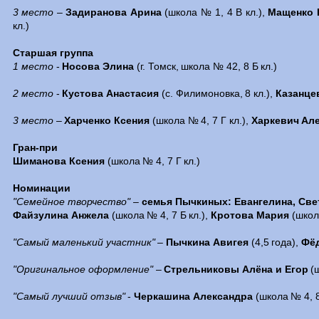
3 место
–
Задиранова Арина
(школа № 1, 4 В кл.),
Мащенко 
кл.)
Старшая группа
1 место
-
Носова Элина
(г. Томск, школа № 42, 8 Б кл.)
2 место
-
Кустова Анастасия
(с. Филимоновка, 8 кл.),
Казанце
3 место
–
Харченко Ксения
(школа № 4, 7 Г кл.),
Харкевич Ал
Гран-при
Шиманова Ксения
(школа № 4, 7 Г кл.)
Номинации
"Семейное творчество"
–
семья Пычкиных: Евангелина, Свет
Файзулина Анжела
(школа № 4, 7 Б кл.),
Кротова Мария
(школа
"Самый маленький участник"
–
Пычкина Авигея
(4,5 года),
Фё
"Оригинальное оформление"
–
Стрельниковы Алёна и Егор
(
"Самый лучший отзыв"
-
Черкашина Александра
(школа № 4, 8