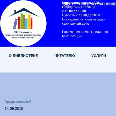
Расписание работы БЭЦ:
ВЕРСИЯ ДЛЯ СЛАБОВИД
Понедельник-пятница
с 10.00 до 19.00
Суббота:
с 10.00 до 18.00
Последняя пятница месяца-
санитарный день
Расписание работы филиалов
МБУ "АМЦБС"
О БИБЛИОТЕКЕ
ЧИТАТЕЛЮ
УСЛУГИ
Архив новостей
14.09.2015