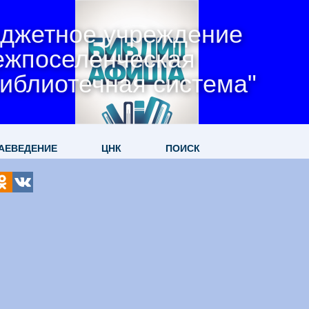
джетное учреждение
ежпоселенческая
иблиотечная система"
АЕВЕДЕНИЕ
ЦНК
ПОИСК