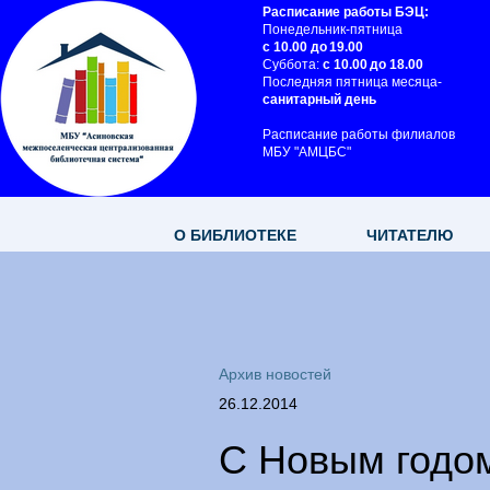
Расписание работы БЭЦ:
Понедельник-пятница
с 10.00 до 19.00
Суббота:
с 10.00 до 18.00
Последняя пятница месяца-
санитарный день
Расписание работы филиалов
МБУ "АМЦБС"
О БИБЛИОТЕКЕ
ЧИТАТЕЛЮ
Архив новостей
26.12.2014
С Новым годом