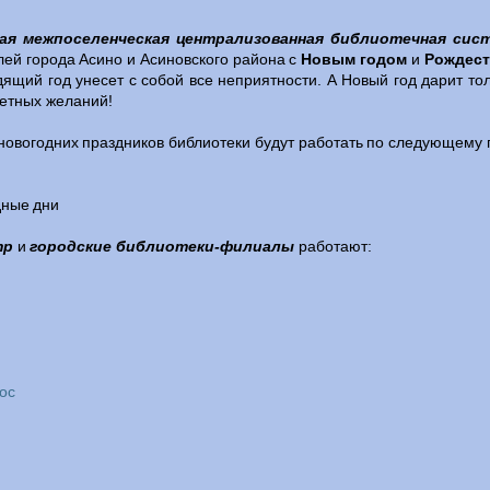
ая межпоселенческая централизованная библиотечная сис
лей города Асино и Асиновского района с
Новым годом
и
Рождест
дящий год унесет с собой все неприятности. А Новый год дарит т
етных желаний!
новогодних праздников библиотеки будут работать по следующему 
дные дни
тр
и
городские библиотеки-филиалы
работают:
oc