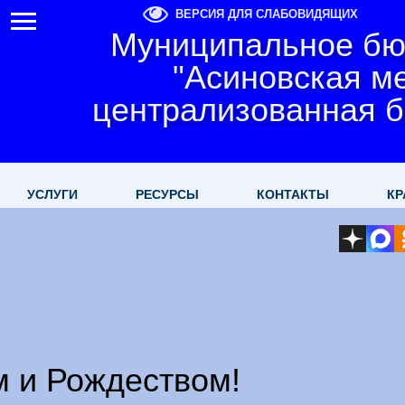
ВЕРСИЯ ДЛЯ СЛАБОВИДЯЩИХ
Муниципальное бю
"Асиновская м
централизованная б
УСЛУГИ
РЕСУРСЫ
КОНТАКТЫ
КР
 и Рождеством!