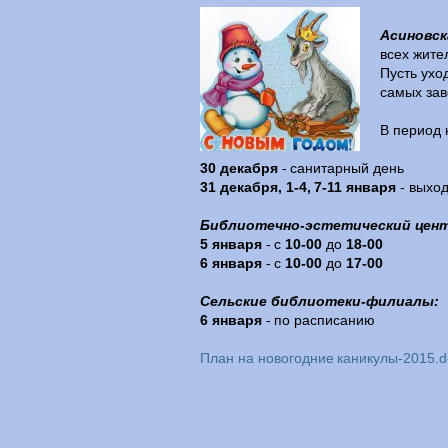
Асиновск
всех жите
Пусть ухо
самых зав
В период 
30 декабря
- санитарный день
31 декабря, 1-4, 7-11 января
- выхо
Библиотечно-эстетический цен
5 января
- с
10-00
до
18-00
6 января
- с
10-00
до
17-00
Сельские библиотеки-филиалы:
6 января
- по расписанию
План на новогодние каникулы-2015.d