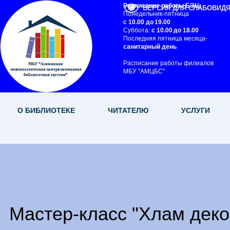
Расписание работы БЭЦ:
ВЕРСИЯ ДЛЯ СЛАБОВИД
Понедельник-пятница
с 10.00 до 19.00
Суббота:
с 10.00 до 18.00
Последняя пятница месяца-
санитарный день
Расписание работы филиалов
МБУ "АМЦБС"
О БИБЛИОТЕКЕ
ЧИТАТЕЛЮ
УСЛУГИ
Мастер-класс "Хлам деко