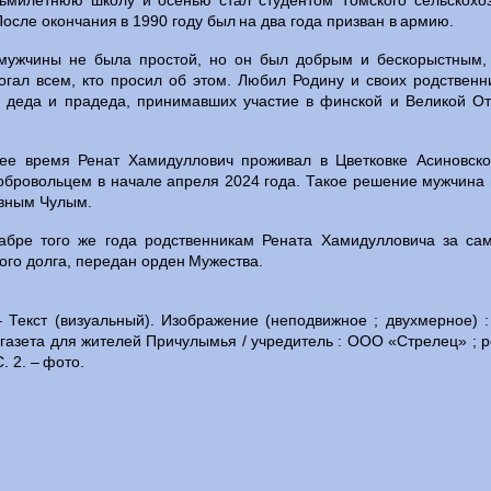
сьмилетнюю школу и осенью стал студентом Томского сельскохоз
После окончания в 1990 году был на два года призван в армию.
мужчины не была простой, но он был добрым и бескорыстным,
огал всем, кто просил об этом. Любил Родину и своих родственн
 деда и прадеда, принимавших участие в финской и Великой От
ее время Ренат Хамидуллович проживал в Цветковке Асиновско
бровольцем в начале апреля 2024 года. Такое решение мужчина п
ывным Чулым.
абре того же года родственникам Рената Хамидулловича за само
го долга, передан орден Мужества.
 Текст (визуальный). Изображение (неподвижное ; двухмерное) :
газета для жителей Причулымья / учредитель : ООО «Стрелец» ; ре
. 2. – фото.