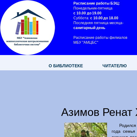
Расписание работы БЭЦ:
Понедельник-пятница
с 10.00 до 19.00
Суббота:
с 10.00 до 18.00
Последняя пятница месяца-
санитарный день
Расписание работы филиалов
МБУ "АМЦБС"
О БИБЛИОТЕКЕ
ЧИТАТЕЛЮ
Азимов Ренат 
Родился 
года семья