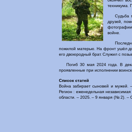
окончил во
техникума. 
Судьба 
друзей, пом
фотографии
войне.
Последн
пожилой матерью. На фронт ушёл до
его двоюродный брат. Служил с поз
Погиб 30 мая 2024 года. В дек
проявленные при исполнении воинско
Список статей
Война забирает сыновей и мужей. –
Регион : еженедельная независимая 
области. – 2025. – 9 января (№ 2). – С