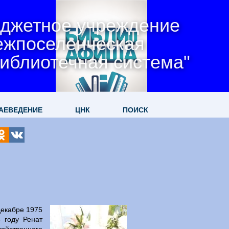
джетное учреждение
ежпоселенческая
иблиотечная система"
АЕВЕДЕНИЕ
ЦНК
ПОИСК
декабре 1975
 году Ренат